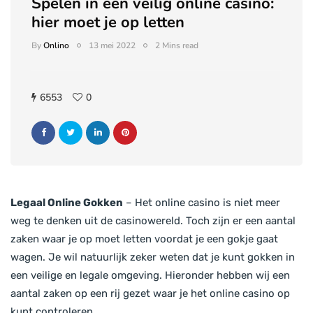
Spelen in een veilig online casino:
hier moet je op letten
By
Onlino
13 mei 2022
2 Mins read
6553
0
Legaal Online Gokken
– Het online casino is niet meer
weg te denken uit de casinowereld. Toch zijn er een aantal
zaken waar je op moet letten voordat je een gokje gaat
wagen. Je wil natuurlijk zeker weten dat je kunt gokken in
een veilige en legale omgeving. Hieronder hebben wij een
aantal zaken op een rij gezet waar je het online casino op
kunt controleren.