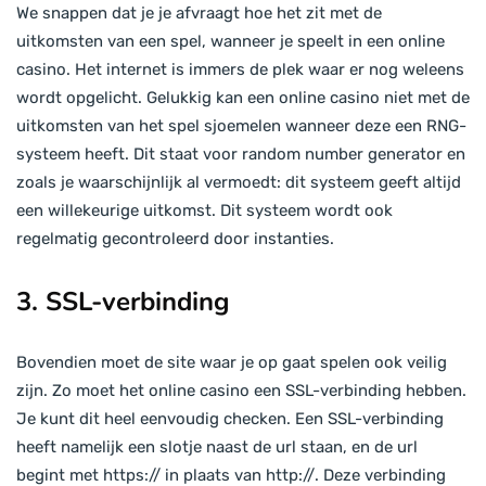
We snappen dat je je afvraagt hoe het zit met de
uitkomsten van een spel, wanneer je speelt in een online
casino. Het internet is immers de plek waar er nog weleens
wordt opgelicht. Gelukkig kan een online casino niet met de
uitkomsten van het spel sjoemelen wanneer deze een RNG-
systeem heeft. Dit staat voor random number generator en
zoals je waarschijnlijk al vermoedt: dit systeem geeft altijd
een willekeurige uitkomst. Dit systeem wordt ook
regelmatig gecontroleerd door instanties.
3. SSL-verbinding
Bovendien moet de site waar je op gaat spelen ook veilig
zijn. Zo moet het online casino een SSL-verbinding hebben.
Je kunt dit heel eenvoudig checken. Een SSL-verbinding
heeft namelijk een slotje naast de url staan, en de url
begint met https:// in plaats van http://. Deze verbinding