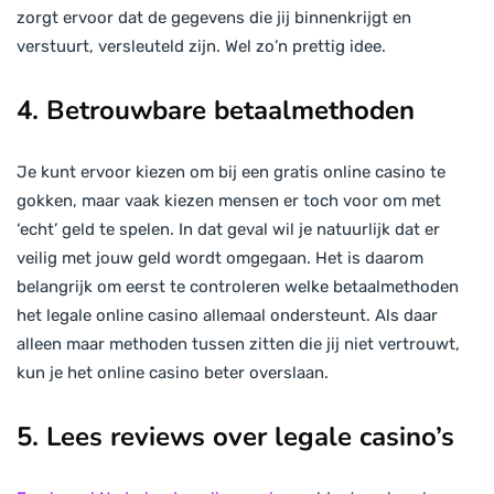
zorgt ervoor dat de gegevens die jij binnenkrijgt en
verstuurt, versleuteld zijn. Wel zo’n prettig idee.
4. Betrouwbare betaalmethoden
Je kunt ervoor kiezen om bij een gratis online casino te
gokken, maar vaak kiezen mensen er toch voor om met
‘echt’ geld te spelen. In dat geval wil je natuurlijk dat er
veilig met jouw geld wordt omgegaan. Het is daarom
belangrijk om eerst te controleren welke betaalmethoden
het legale online casino allemaal ondersteunt. Als daar
alleen maar methoden tussen zitten die jij niet vertrouwt,
kun je het online casino beter overslaan.
5. Lees reviews over legale casino’s