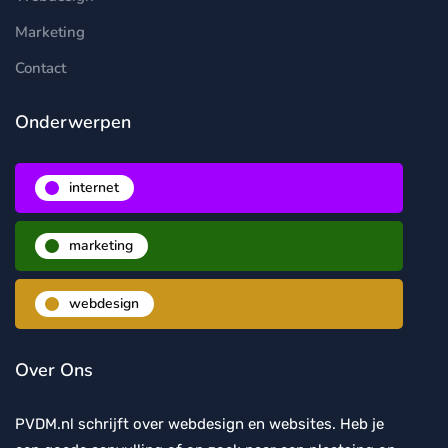
Marketing
Contact
Onderwerpen
internet
marketing
webdesign
Over Ons
PVDM.nl schrijft over webdesign en websites. Heb je