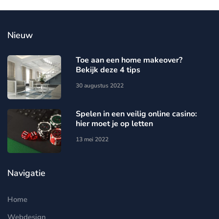
Nieuw
Toe aan een home makeover?
Bekijk deze 4 tips
30 augustus 2022
Spelen in een veilig online casino:
hier moet je op letten
13 mei 2022
Navigatie
Home
Webdesign