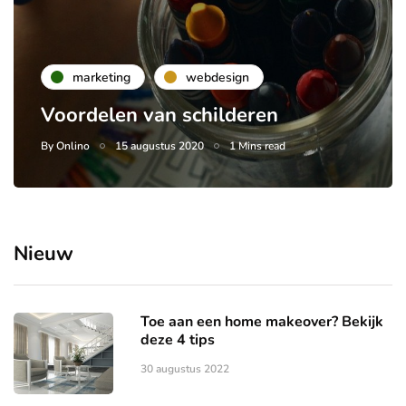
marketing
webdesign
Voordelen van schilderen
By
Onlino
15 augustus 2020
1 Mins read
Nieuw
Toe aan een home makeover? Bekijk
deze 4 tips
30 augustus 2022