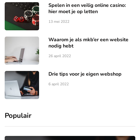
Spelen in een veilig online casino:
hier moet je op letten
13 mei 2022
Waarom je als mkb’er een website
nodig hebt
26 april 2022
Drie tips voor je eigen webshop
6 april 2022
Populair