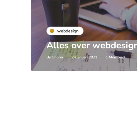
webdesign
Alles over webdesig
By
Onlino
24 januari 2021
1 Mins read