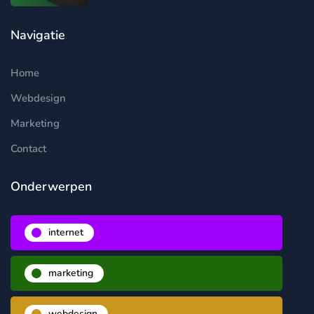
Navigatie
Home
Webdesign
Marketing
Contact
Onderwerpen
internet
marketing
webdesign