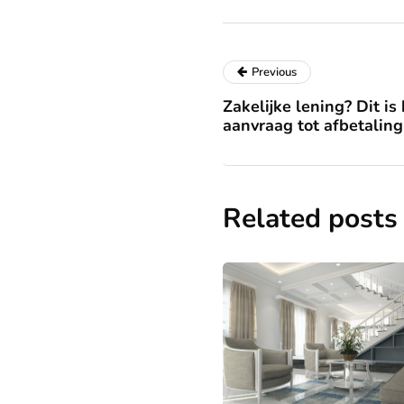
Previous
Zakelijke lening? Dit is
aanvraag tot afbetaling
Related posts