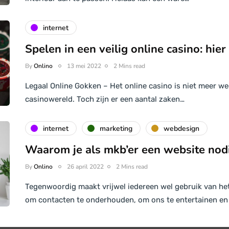
internet
Spelen in een veilig online casino: hier
By
Onlino
13 mei 2022
2 Mins read
Legaal Online Gokken – Het online casino is niet meer we
casinowereld. Toch zijn er een aantal zaken…
internet
marketing
webdesign
Waarom je als mkb’er een website nod
By
Onlino
26 april 2022
2 Mins read
Tegenwoordig maakt vrijwel iedereen wel gebruik van het
om contacten te onderhouden, om ons te entertainen e