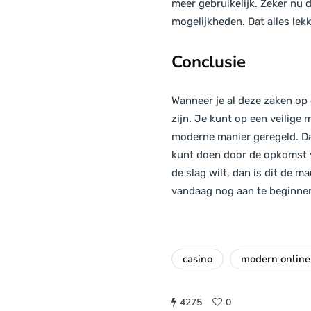
meer gebruikelijk. Zeker nu 
mogelijkheden. Dat alles lekk
Conclusie
Wanneer je al deze zaken op e
zijn. Je kunt op een veilige
moderne manier geregeld. Daar
kunt doen door de opkomst va
de slag wilt, dan is dit de 
vandaag nog aan te beginnen
casino
modern online
4275
0