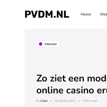
PVDM.NL
Home
Web
internet
Zo ziet een mod
online casino er
By
Lilian
15 oktober 2021
2 Mins read