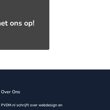
et ons op!
Over Ons
PVDM.nl schrijft over webdesign en