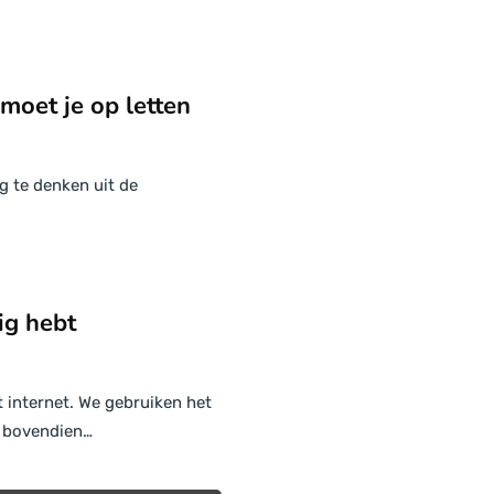
 moet je op letten
g te denken uit de
ig hebt
 internet. We gebruiken het
n bovendien…