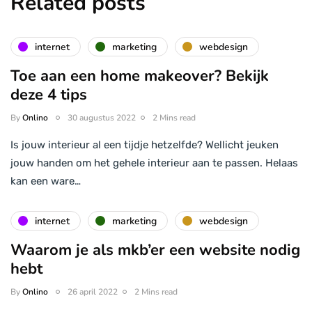
Related posts
internet
marketing
webdesign
Toe aan een home makeover? Bekijk
deze 4 tips
By
Onlino
30 augustus 2022
2 Mins read
Is jouw interieur al een tijdje hetzelfde? Wellicht jeuken
jouw handen om het gehele interieur aan te passen. Helaas
kan een ware…
internet
marketing
webdesign
Waarom je als mkb’er een website nodig
hebt
By
Onlino
26 april 2022
2 Mins read