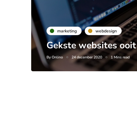
marketing
webdesign
Gekste websites ooit
By
Onlino
24 december 2020
1 Mins read