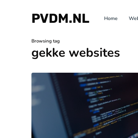
PVDM.NL
Home
Web
Browsing tag
gekke websites