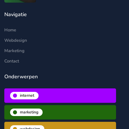
Navigatie
Home
Webdesign
Marketing
Contact
Onderwerpen
internet
marketing
webdesign