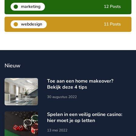
marketing
12 Posts
webdesign
11 Posts
Nieuw
Toe aan een home makeover?
Bekijk deze 4 tips
30 augustus 2022
Spelen in een veilig online casino:
hier moet je op letten
13 mei 2022