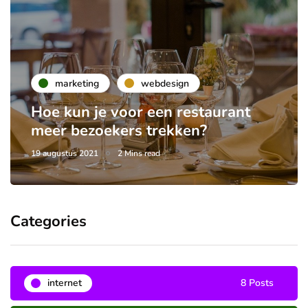
marketing
webdesign
Hoe kun je voor een restaurant
meer bezoekers trekken?
19 augustus 2021
2 Mins read
Categories
internet
8 Posts