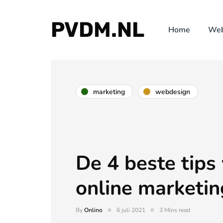
PVDM.NL
Home
Web
marketing
webdesign
De 4 beste tips
online marketin
By
Onlino
6 juli 2021
3 Mins read