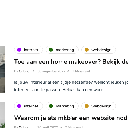
internet
marketing
webdesign
Toe aan een home makeover? Bekijk de
By
Onlino
30 augustus 2022
2 Mins read
Is jouw interieur al een tijdje hetzelfde? Wellicht jeuke
interieur aan te passen. Helaas kan een ware…
internet
marketing
webdesign
Waarom je als mkb’er een website nod
By
Onlino
26 april 2022
2 Mins read